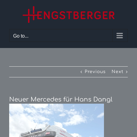
Skip
to
content
Go to...
Previous
Next
Neuer Mercedes für Hans Dangl
View
Larger
Image