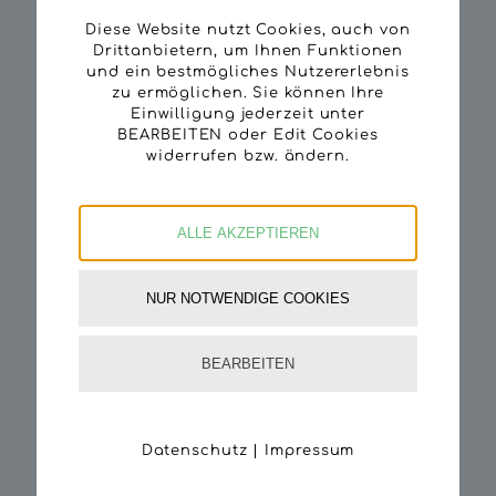
Markus Eichinger hat einen neuen LKW
Diese Website nutzt Cookies, auch von
bekommen
Drittanbietern, um Ihnen Funktionen
15/04/2026
und ein bestmögliches Nutzererlebnis
zu ermöglichen. Sie können Ihre
Einwilligung jederzeit unter
Franz Aumayer in Pension
BEARBEITEN oder Edit Cookies
17/09/2025
widerrufen bzw. ändern.
Nachwuchs im Hause Stefan Popp
16/09/2025
ALLE AKZEPTIEREN
Wir bewegen Holz. Langes Rundholz. LKW
mit Kransattel unterwegs
NUR NOTWENDIGE COOKIES
08/09/2025
Stefan Popp übernimmt neuen Mercedes
BEARBEITEN
01/09/2025
Neuer Mercedes für Hans Dangl
01/09/2025
Datenschutz
|
Impressum
Ludwig Kronstorfer geht in Pension