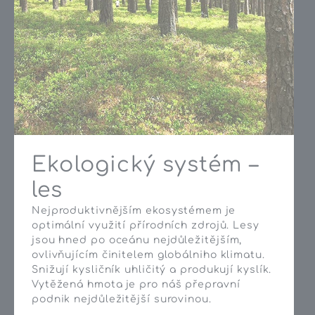
Ekologický systém –
les
Nejproduktivnějším ekosystémem je
optimální využití přírodních zdrojů. Lesy
jsou hned po oceánu nejdůležitějším,
ovlivňujícím činitelem globálniho klimatu.
Snižují kysličník uhličitý a produkují kyslík.
Vytěžená hmota je pro náš přepravní
podnik nejdůležitější surovinou.