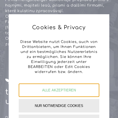
hajnými, majiteli lesů, pilami a dalšími firmami,
které kulatinu zpracovávají.
Odvoz následuje přímo z lesa.
Firma se nachází na ploše o velikosti 4 ha
Cookies & Privacy
(firemní budova a skladovací plocha) a funguje
tak i jako mezisklad kulatiny.
O minimalizaci prostojů se snaží 4 mechaniků
Diese Website nutzt Cookies, auch von
zaměstnaných na dvě směny.
Drittanbietern, um Ihnen Funktionen
und ein bestmögliches Nutzererlebnis
zu ermöglichen. Sie können Ihre
Einwilligung jederzeit unter
BEARBEITEN oder Edit Cookies
widerrufen bzw. ändern.
trvalá
ALLE AKZEPTIEREN
udržitelnost
NUR NOTWENDIGE COOKIES
Dřevo je nejcenější přírodní surovina určující