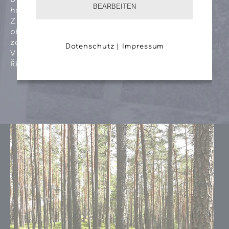
BEARBEITEN
hodnotu našeho života.
Z oblasti Waldviertel pochází velká část našich
obchodních partnerů, jakož i našich
zaměstnanců.
Datenschutz
|
Impressum
V Česku působí naše samostatná firma.
Řidiči se vrací každý den domů.