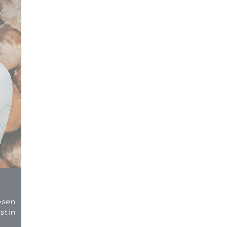
esen
stin