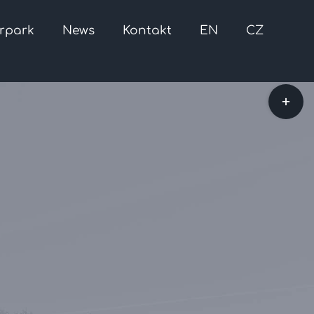
rpark
News
Kontakt
EN
CZ
Toggle
Sliding
Bar
Area