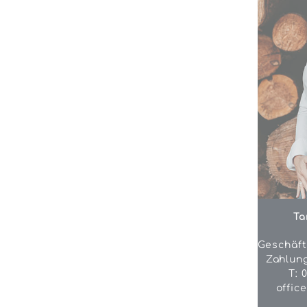
Ta
Geschäft
Zahlun
T: 
offic