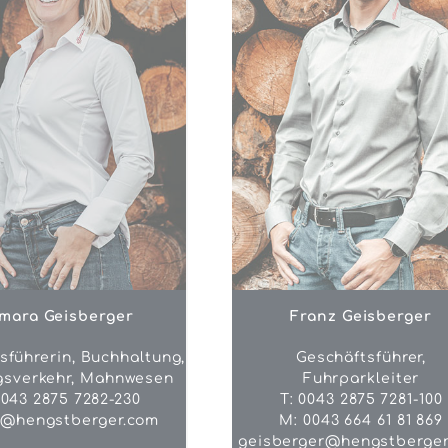
mara Geisberger
Franz Geisberger
sführerin, Buchhaltung,
Geschäftsführer,
gsverkehr, Mahnwesen
Fuhrparkleiter
0043 2875 7282-230
T: 0043 2875 7281-100
e@hengstberger.com
M: 0043 664 61 81 869
geisberger@hengstberger