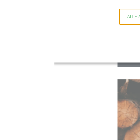
ALLE 
F
G
T: 
M: 
geisber