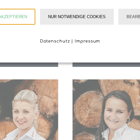
AKZEPTIEREN
NUR NOTWENDIGE COOKIES
BEARB
ranz Geisberger
Jana Reiter
eschäftsführer,
Disposition
Fuhrparkleiter
Tschechien
Datenschutz
|
Impressum
0043 2875 7281-100
Eintritt: 2004
0043 664 61 81 869
T: 0043 2875 7281-110
ger@hengstberger.com
jana@hengstberger.c