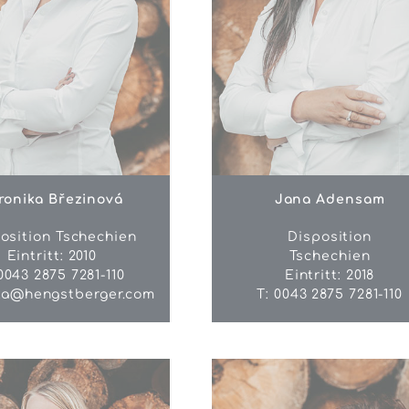
ronika Březinová
Jana Adensam
osition Tschechien
Disposition
Eintritt: 2010
Tschechien
0043 2875 7281-110
Eintritt: 2018
ka@hengstberger.com
T: 0043 2875 7281-110