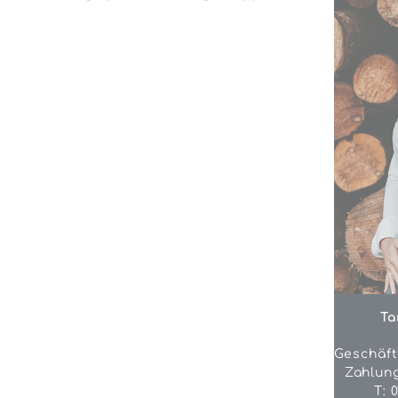
Ta
Geschäft
Zahlun
T: 