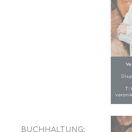
Ve
Disp
T: 
veroni
BUCHHALTUNG: