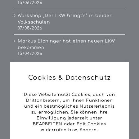
15/06/2026
Workshop „Der LKW bringt’s“ in beiden
Volksschulen
07/05/2026
Markus Eichinger hat einen neuen LKW
bekommen
15/04/2026
Franz Aumayer in Pension
17/09/2025
Cookies & Datenschutz
Nachwuchs im Hause Stefan Popp
16/09/2025
Diese Website nutzt Cookies, auch von
Drittanbietern, um Ihnen Funktionen
Wir bewegen Holz. Langes Rundholz. LKW
und ein bestmögliches Nutzererlebnis
mit Kransattel unterwegs
zu ermöglichen. Sie können Ihre
08/09/2025
Einwilligung jederzeit unter
BEARBEITEN oder Edit Cookies
Stefan Popp übernimmt neuen Mercedes
widerrufen bzw. ändern.
01/09/2025