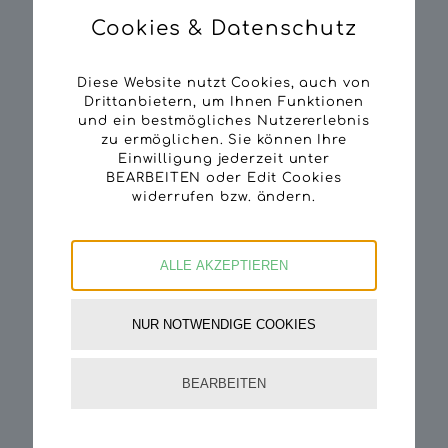
15/06/2026
Cookies & Datenschutz
Workshop „Der LKW bringt’s“ in beiden
Volksschulen
Diese Website nutzt Cookies, auch von
07/05/2026
Drittanbietern, um Ihnen Funktionen
und ein bestmögliches Nutzererlebnis
Markus Eichinger hat einen neuen LKW
zu ermöglichen. Sie können Ihre
bekommen
Einwilligung jederzeit unter
15/04/2026
BEARBEITEN oder Edit Cookies
widerrufen bzw. ändern.
Franz Aumayer in Pension
17/09/2025
ALLE AKZEPTIEREN
Nachwuchs im Hause Stefan Popp
16/09/2025
NUR NOTWENDIGE COOKIES
Wir bewegen Holz. Langes Rundholz. LKW
mit Kransattel unterwegs
08/09/2025
BEARBEITEN
Stefan Popp übernimmt neuen Mercedes
01/09/2025